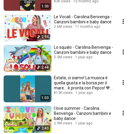
#Adv #Lego
83K views
10 months ago
1:30
Le Vocali - Carolina Benvenga -
Canzoni bambini e baby dance
2.6M views
11 months ago
2:55
Lo squalo - Carolina Benvenga -
Canzoni bambini e baby dance
5.3M views
1 year ago
2:44
Estate, ci siamo! La musica è
quella giusta e la borsa per il
mare… è pronta con Pepco! 💙
#adv
813K views
1 year ago
1:03
I love summer - Carolina
Benvenga - Canzoni bambini e
baby dance
2.9M views
1 year ago
2:43