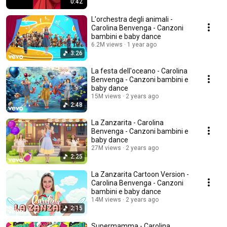
0:42
L'orchestra degli animali -
Carolina Benvenga - Canzoni
bambini e baby dance
6.2M views
1 year ago
3:26
La festa dell'oceano - Carolina
Benvenga - Canzoni bambini e
baby dance
15M views
2 years ago
2:48
La Zanzarita - Carolina
Benvenga - Canzoni bambini e
baby dance
27M views
2 years ago
2:25
La Zanzarita Cartoon Version -
Carolina Benvenga - Canzoni
bambini e baby dance
14M views
2 years ago
2:15
Supermamma - Carolina