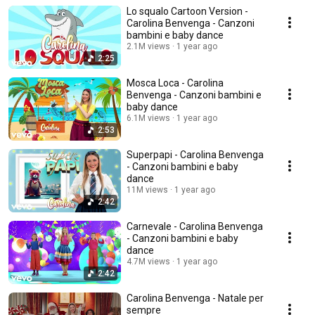
Lo squalo Cartoon Version -
Carolina Benvenga - Canzoni
bambini e baby dance
2.1M views
1 year ago
2:25
Mosca Loca - Carolina
Benvenga - Canzoni bambini e
baby dance
6.1M views
1 year ago
2:53
Superpapi - Carolina Benvenga
- Canzoni bambini e baby
dance
11M views
1 year ago
2:42
Carnevale - Carolina Benvenga
- Canzoni bambini e baby
dance
4.7M views
1 year ago
2:42
Carolina Benvenga - Natale per
sempre