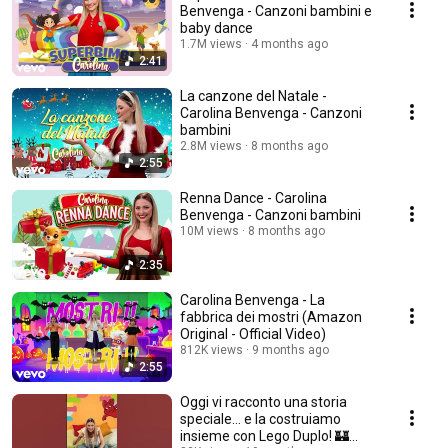
Benvenga - Canzoni bambini e
baby dance
1.7M views
4 months ago
2:41
La canzone del Natale -
Carolina Benvenga - Canzoni
bambini
2.8M views
8 months ago
2:55
Renna Dance - Carolina
Benvenga - Canzoni bambini
10M views
8 months ago
2:35
Carolina Benvenga - La
fabbrica dei mostri (Amazon
Original - Official Video)
812K views
9 months ago
2:55
Oggi vi racconto una storia
speciale… e la costruiamo
insieme con Lego Duplo! 🏰