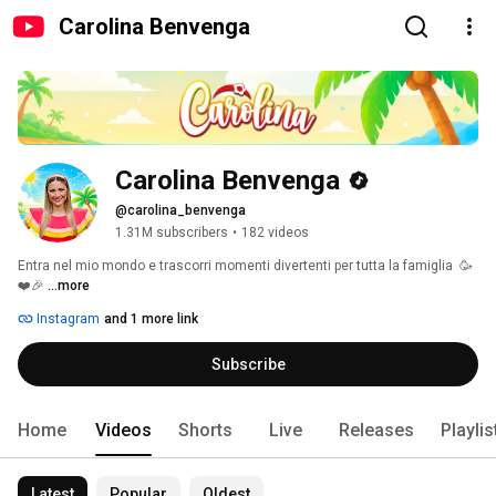
Carolina Benvenga
Carolina Benvenga
@carolina_benvenga
1.31M subscribers
•
182 videos
Entra nel mio mondo e trascorri momenti divertenti per tutta la famiglia  🥳
❤️🎉 
...more
Instagram
and 1 more link
Subscribe
Home
Videos
Shorts
Live
Releases
Playlis
Latest
Popular
Oldest