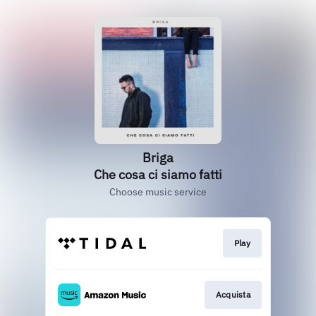
Briga
Che cosa ci siamo fatti
Choose music service
Play
Acquista